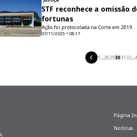
STF reconhece a omissão d
fortunas
Ação foi protocolada na Corte em 2019
07/11/2025 • 08:17
1
...
28
29
30
31
32
...
Página In
Notícias
A.