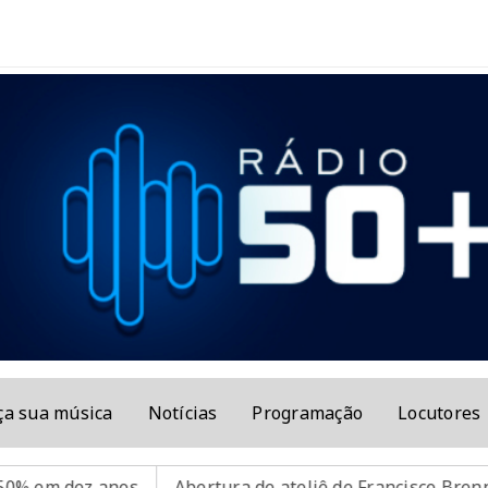
ça sua música
Notícias
Programação
Locutores
 anos
Abertura de ateliê de Francisco Brennand celebra