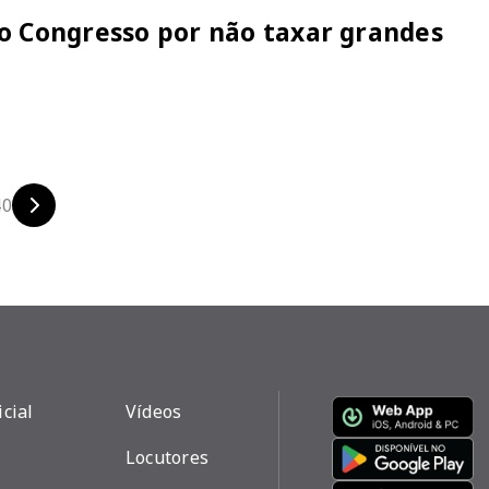
o Congresso por não taxar grandes
40
icial
Vídeos
Locutores