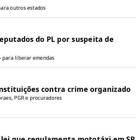
para outros estados
eputados do PL por suspeita de
o para liberar emendas
nstituições contra crime organizado
raes, PGR e procuradores
lei que regulamenta mototáxi em SP