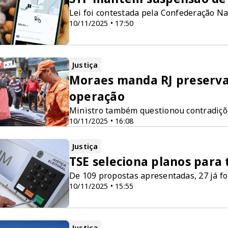
Lei foi contestada pela Confederação Na
10/11/2025 • 17:50
Justiça
Moraes manda RJ preservar
operação
Ministro também questionou contradiç
10/11/2025 • 16:08
Justiça
TSE seleciona planos para 
De 109 propostas apresentadas, 27 já f
10/11/2025 • 15:55
Justiça