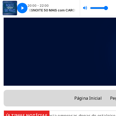
20:00 - 22:00
om CAROL CHAVES
NOITE 50 MAIS com CAROL CHAVES
Página Inicial
Pe
a cai
ÚLTIMAS NOTÍCIAS
MPF denuncia empresas donas de estaleiro que 