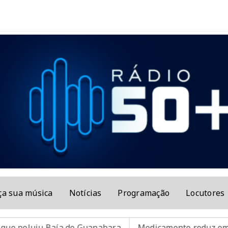
ça sua música
Notícias
Programação
Locutores
poluiu Baía de Guanabara
Medicamento reduz em até 85