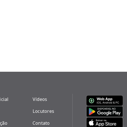
icial
Vídeos
Locutores
ção
Contato