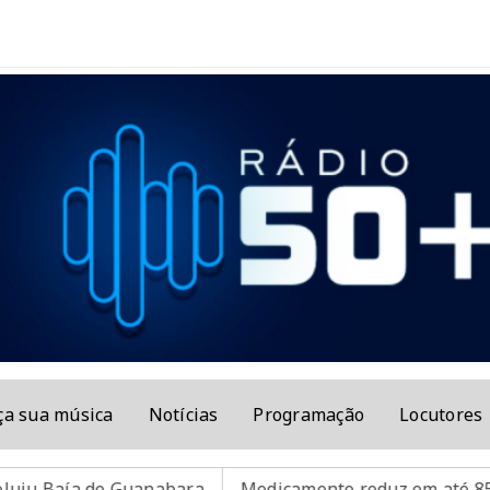
ça sua música
Notícias
Programação
Locutores
a de Guanabara
Medicamento reduz em até 85% internaç