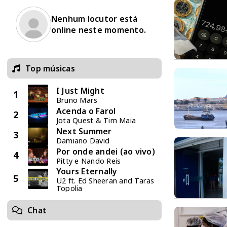
Nenhum locutor está
online neste momento.
Top músicas
I Just Might
1
Bruno Mars
Acenda o Farol
2
Jota Quest & Tim Maia
Next Summer
3
Damiano David
Por onde andei (ao vivo)
4
Pitty e Nando Reis
Yours Eternally
5
U2 ft. Ed Sheeran and Taras
Topolia
Chat