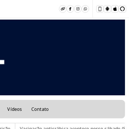
Vídeos
Contato
ação antirrábica acontece nesse sábado (8) em Muriaé.