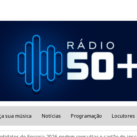
ça sua música
Notícias
Programação
Locutores
ceja 2026 podem consultar o cartão de inscrição
Vacin