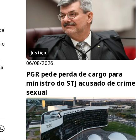
da
io
Justiça
a
06/08/2026
da
PGR pede perda de cargo para
ministro do STJ acusado de crime
sexual