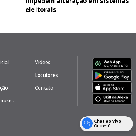
impedem alteração em sistemas
eleitorais
icial
Vídeos
Locutores
ção
Contato
 música
Chat ao vivo
Com a tecnologia
Online:
0
Entrar