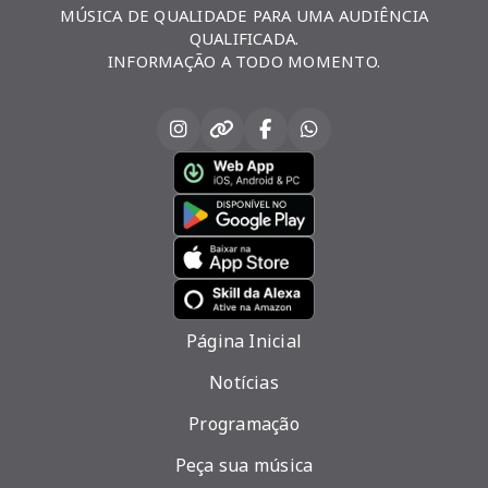
MÚSICA DE QUALIDADE PARA UMA AUDIÊNCIA
QUALIFICADA.
INFORMAÇÃO A TODO MOMENTO.
Página Inicial
Notícias
Programação
Peça sua música