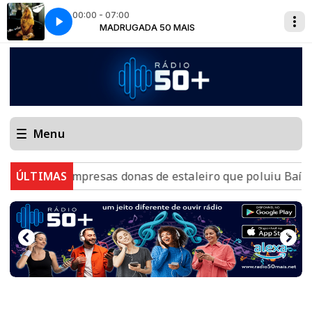
00:00 - 07:00
MADRUGADA 50 MAIS
Kim Carnes - Bette Davis eyes
Menu
mpresas donas de estaleiro que poluiu Baía de Guanabar
ÚLTIMAS