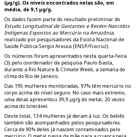
(µg/g). Os níveis encontrados nelas são, em
média, de 9,1 µg/g.
Os dados fazem parte do resultado preliminar do
Estudo Longitudinal de Gestantes e Recém-Nascidos
Indígenas Expostos ao Mercúrio na Amazônia
,
realizado por pesquisadores da Escola Nacional de
Saúde Pública Sergio Arouca (ENSP/Fiocruz).
Os números foram apresentados nesta quarta-feira
(3) pelo coordenador da pesquisa Paulo Basta,
durante a Rio Nature & Climate Week, a semana do
clima do Rio de Janeiro.
Das 195 mulheres monitoradas, 97% têm mercúrio no
corpo acima do nível seguro. No caso mais extremo,
uma delas apresentou 39,9 µg/g do metal, 20 vezes
acima do tolerável.
Deste total, 134 mulheres já deram à luz. Os bebês
também são acompanhados pelos pesquisadores.
Cerca de 90% deles já nascem contaminados pelo
mercúrio. O metal passa da mãe para a criança pela