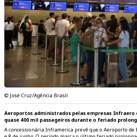
© José Cruz/Agência Brasil
Aeroportos administrados pelas empresas Infraero
quase 400 mil passageiros durante o feriado prolong
A concessionária Inframerica prevê que o Aeroporto de B
e 8 de junho. O período marca o último feriado prolong