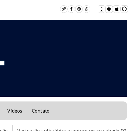
Vídeos
Contato
ção antirrábica acontece nesse sábado (8) em Muriaé.