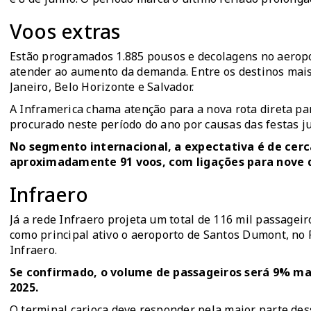
Voos extras
Estão programados 1.885 pousos e decolagens no aeropor
atender ao aumento da demanda. Entre os destinos mais p
Janeiro, Belo Horizonte e Salvador.
A Inframerica chama atenção para a nova rota direta pa
procurado neste período do ano por causas das festas j
No segmento internacional, a expectativa é de cerc
aproximadamente 91 voos, com ligações para nove de
Infraero
Já a rede Infraero projeta um total de 116 mil passagei
como principal ativo o aeroporto de Santos Dumont, no 
Infraero.
Se confirmado, o volume de passageiros será 9% maio
2025.
O terminal carioca deve responder pela maior parte des