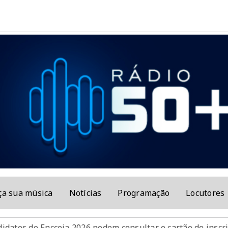
ça sua música
Notícias
Programação
Locutores
eja 2026 podem consultar o cartão de inscrição
Vacina