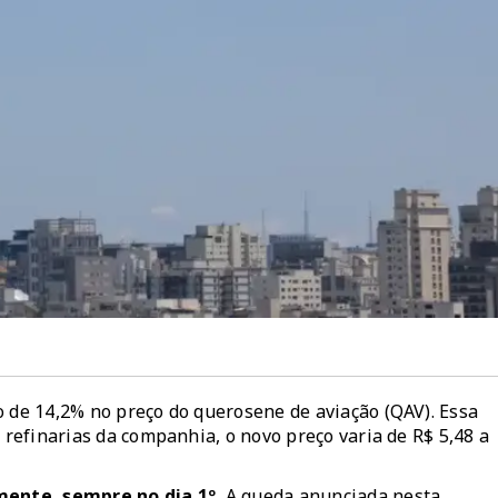
o de 14,2% no preço do querosene de aviação (QAV). Essa
s refinarias da companhia, o
novo preço varia de R$ 5,48 a
ente, sempre no dia 1º.
A queda anunciada nesta