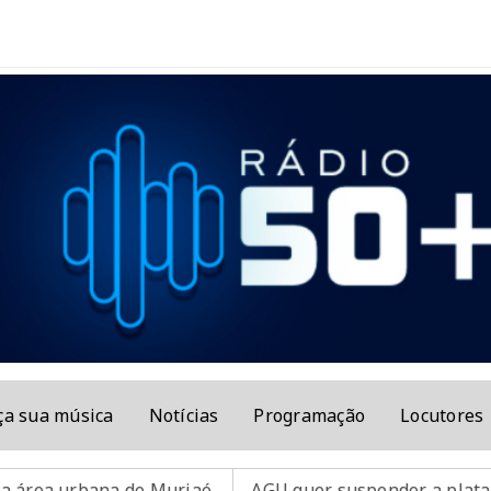
ça sua música
Notícias
Programação
Locutores
a de Muriaé.
AGU quer suspender a plataforma Discord