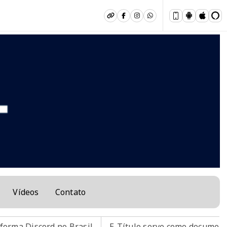
Vídeos
Contato
 no Brasil
E-Título serve como documento para votar; 