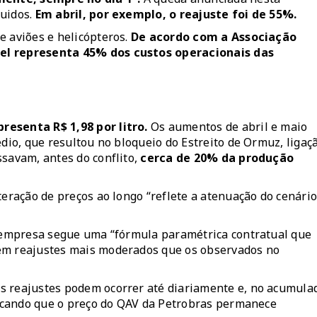
guidos.
Em abril, por exemplo, o reajuste foi de 55%.
e aviões e helicópteros.
De acordo com a Associação
vel representa 45% dos custos operacionais das
resenta R$ 1,98 por litro.
Os aumentos de abril e maio
édio
, que resultou no bloqueio do Estreito de Ormuz, ligaç
ssavam, antes do conflito,
cerca de 20% da produção
teração de preços ao longo “reflete a atenuação do cenári
a empresa segue uma “fórmula paramétrica contratual que
 em reajustes mais moderados que os observados no
s reajustes podem ocorrer até diariamente e, no acumula
ndicando que o preço do QAV da Petrobras permanece