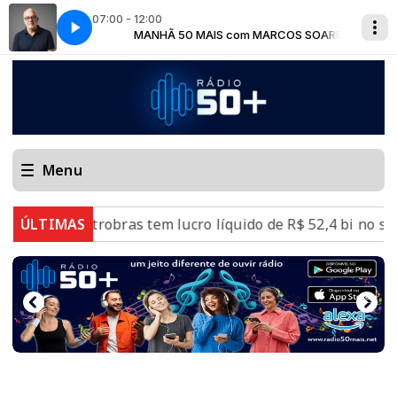
07:00 - 12:00
COS SOARES
CLÁUDIO
MANHÃ 50 MAIS com MARCOS SOARES
TARDE 50 MAIS com LUIZ CLÁUDIO
Menu
ÚLTIMAS
Petrobras tem lucro líquido de R$ 52,4 bi no segundo t