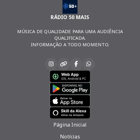
RÁDIO 50 MAIS
MÚSICA DE QUALIDADE PARA UMA AUDIÊNCIA
QUALIFICADA.
INFORMAÇÃO A TODO MOMENTO.
Página Inicial
Notícias