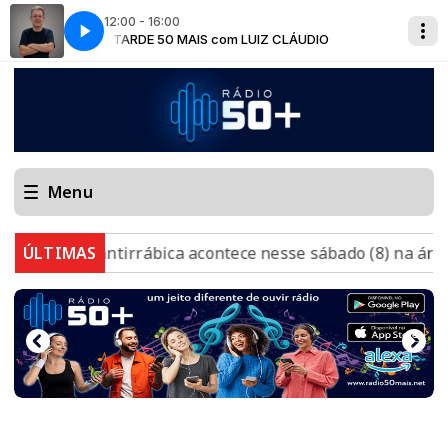
12:00 - 16:00
IO
A
TARDE 50 MAIS com LUIZ CLÁUDIO
50 MAIS - HITS com CLÉIA SOUZA
Menu
ção antirrábica acontece nesse sábado (8) na área urbana
ÚLTIMAS