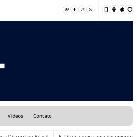
Vídeos
Contato
Brasil
E-Título serve como documento para votar; conh