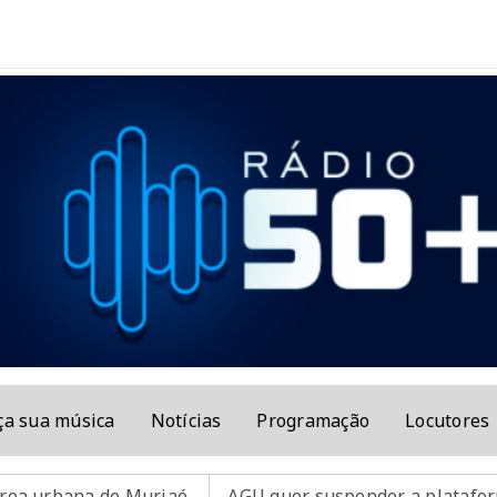
ça sua música
Notícias
Programação
Locutores
 Muriaé.
AGU quer suspender a plataforma Discord no 