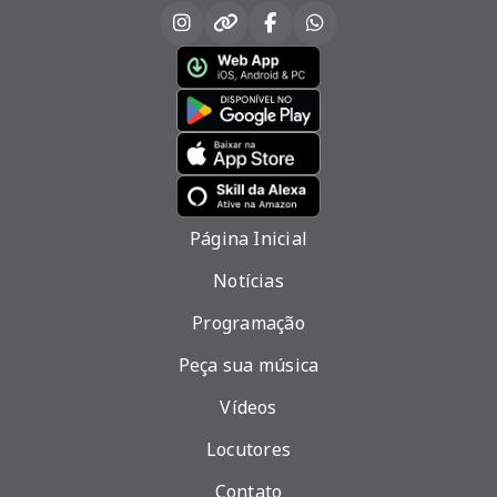
Página Inicial
Notícias
Programação
Peça sua música
Vídeos
Locutores
Contato